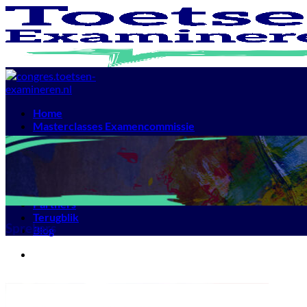
Ga
naar
inhoud
Home
Masterclasses Examencommissie
Masterclass AWB
Masterclass Rechtsbescherming
Masterclass Passend Maatwerk
Download de brochure
Digitale syllabus
Partners
Terugblik
Sprekers
Blog