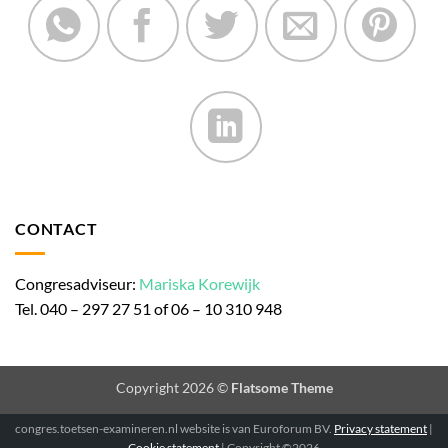
CONTACT
Congresadviseur:
Mariska Korewijk
Tel. 040 – 297 27 51 of 06 – 10 310 948
Copyright 2026 ©
Flatsome Theme
congres.toetsen-examineren.nl website is van Euroforum BV.
Privacy statement
|
Cookie statement
| Copyright ©2026