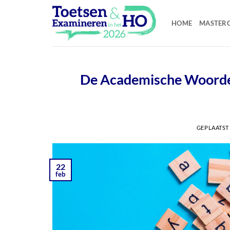
Ga
naar
HOME
MASTERC
inhoud
De Academische Woorden
GEPLAATST
22
feb