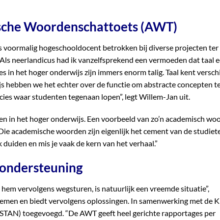
ische Woordenschattoets (AWT)
ls voormalig hogeschooldocent betrokken bij diverse projecten ter
 “Als neerlandicus had ik vanzelfsprekend een vermoeden dat taal 
s in het hoger onderwijs zijn immers enorm talig. Taal kent versch
ijs hebben we het echter over de functie om abstracte concepten t
recies waar studenten tegenaan lopen”, legt Willem-Jan uit.
n in het hoger onderwijs. Een voorbeeld van zo’n academisch woo
 “Die academische woorden zijn eigenlijk het cement van de studiet
jk duiden en mis je vaak de kern van het verhaal.”
 ondersteuning
 hem vervolgens wegsturen, is natuurlijk een vreemde situatie”,
lemen en biedt vervolgens oplossingen. In samenwerking met de 
(STAN) toegevoegd. “De AWT geeft heel gerichte rapportages per