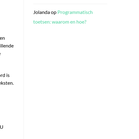
Jolanda
op
Programmatisch
toetsen: waarom en hoe?
een
illende
e
rd is
eksten.
KU