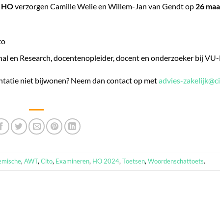
t HO
verzorgen Camille Welie en Willem-Jan van Gendt op
26 maa
to
al en Research, docentenopleider, docent en onderzoeker bij VU
entatie niet bijwonen? Neem dan contact op met
advies-zakelijk@ci
emische
,
AWT
,
Cito
,
Examineren
,
HO 2024
,
Toetsen
,
Woordenschattoets
.