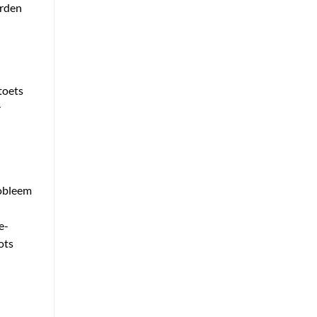
orden
toets
r
robleem
e-
ots