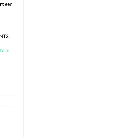
rt
een
-NT2.
to.nl