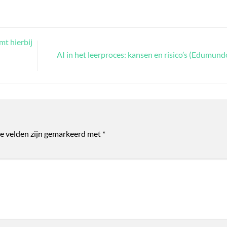
t hierbij
AI in het leerproces: kansen en risico’s (Edumun
te velden zijn gemarkeerd met
*